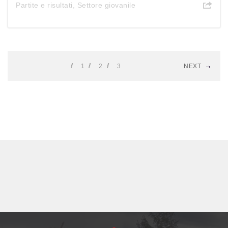
Partite e risultati
,
Settore giovanile
1
2
3
NEXT