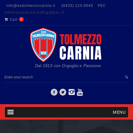
info@asdolmezzocarnia.it
(0433) 123-0045
PEC
tolmezzocarnia.lndfvg@pec.it
Cart
0
Dal 1913 con Orgoglio e Passione
MENU