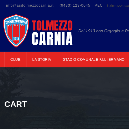
tolmezzoca
info@asdolmezzocarnia.it
(0433) 123-0045
PEC
Dal 1913 con Orgoglio e P
CLUB
LA STORIA
STADIO COMUNALE F.LLI ERMANO
CART