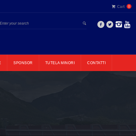
Cart
0
E
SPONSOR
TUTELA MINORI
CONTATTI