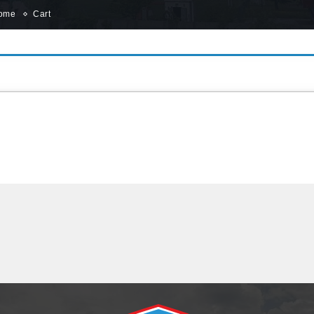
ome
Cart