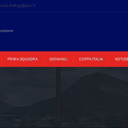
rnia.lndfvg@pec.it
assione
PRIMA SQUADRA
GIOVANILI
COPPA ITALIA
NOTIZI