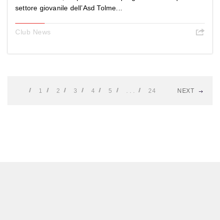
settore giovanile dell’Asd Tolme...
Club News
1
2
3
4
5
. . .
24
NEXT