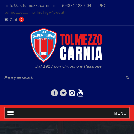
info@asdolmezzocarnia.it
(0433) 123-0045
PEC
tolmezzocarnia.lndfvg@pec.it
Cart
0
Dal 1913 con Orgoglio e Passione
MENU