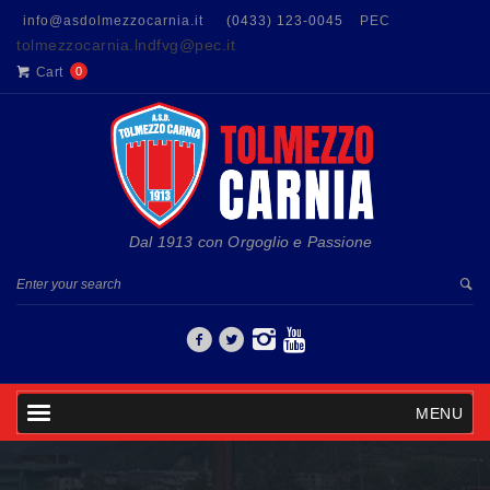
info@asdolmezzocarnia.it
(0433) 123-0045
PEC
tolmezzocarnia.lndfvg@pec.it
Cart
0
Dal 1913 con Orgoglio e Passione
MENU