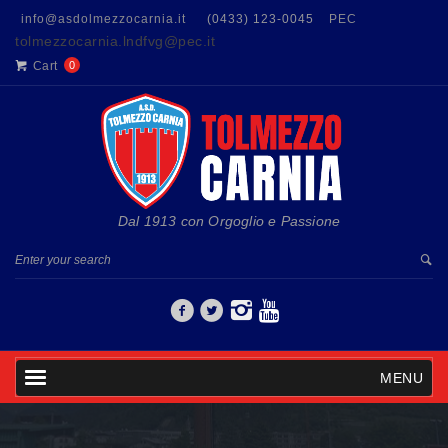
info@asdolmezzocarnia.it
(0433) 123-0045
PEC
tolmezzocarnia.lndfvg@pec.it
Cart
0
Dal 1913 con Orgoglio e Passione
MENU