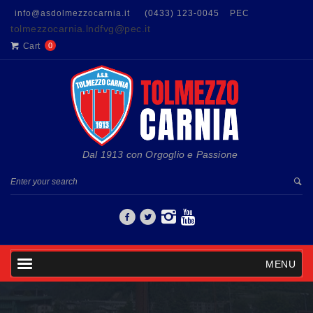
info@asdolmezzocarnia.it
(0433) 123-0045
PEC
tolmezzocarnia.lndfvg@pec.it
Cart
0
Dal 1913 con Orgoglio e Passione
MENU