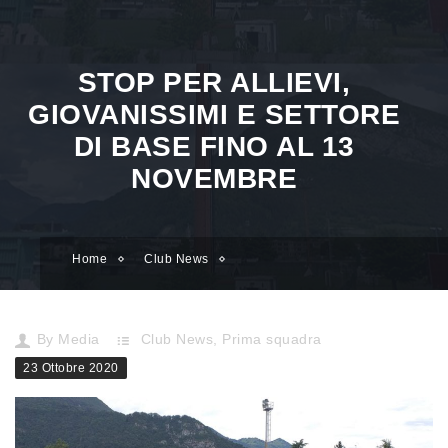
STOP PER ALLIEVI,
GIOVANISSIMI E SETTORE
DI BASE FINO AL 13
NOVEMBRE
Home
Club News
Stop per Allievi, Giovanissimi e settore di base fino al 13 novemb
By
Media
Club News
,
Prima squadra
23 Ottobre 2020