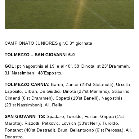
CAMPIONATO JUNIORES gir.C 3^ giornata
TOLMEZZO – SAN GIOVANNI 6-0
GOL
: pt Nagostinis al 19′ e al 40′, 38’ Dinota; st 23’ Drammeh,
31’ Nassimbeni, 48’Esposito.
TOLMEZZO CARNIA:
Baron, Zanier (28’st Stefanutti), Ursella,
Esposito, Urban, De Giudici, Dinota (27’st Mannino), Straulino,
Cimenti (6’st Drammeh), Copetti (19’st Banelli), Nagostinis
(23’st Nassimbeni). All. Rella.
SAN GIOVANNI TS:
Spadaro, Turoldo, Furlan, Grippa (1’st
Marotta), Rizzotti, Petkovic, Lovrich (33’st Neri), Turoldo,
Fontanot (40’st Destradi), Brun, Bellantuono (6’st Perossa). All.
Decastro.