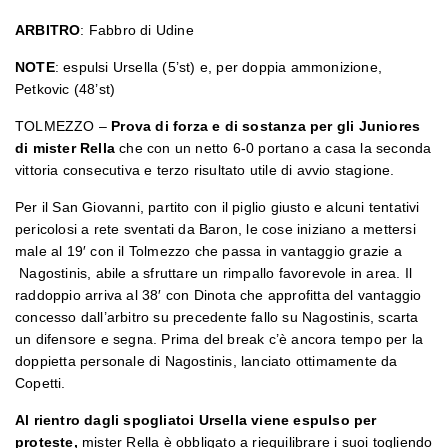
ARBITRO
: Fabbro di Udine
NOTE
: espulsi Ursella (5’st) e, per doppia ammonizione,
Petkovic (48’st)
TOLMEZZO –
Prova di forza e di sostanza per gli Juniores
di mister Rella
che con un netto 6-0 portano a casa la seconda
vittoria consecutiva e terzo risultato utile di avvio stagione.
Per il San Giovanni, partito con il piglio giusto e alcuni tentativi
pericolosi a rete sventati da Baron, le cose iniziano a mettersi
male al 19′ con il Tolmezzo che passa in vantaggio grazie a
Nagostinis, abile a sfruttare un rimpallo favorevole in area. Il
raddoppio arriva al 38′ con Dinota che approfitta del vantaggio
concesso dall’arbitro su precedente fallo su Nagostinis, scarta
un difensore e segna. Prima del break c’è ancora tempo per la
doppietta personale di Nagostinis, lanciato ottimamente da
Copetti.
Al rientro dagli spogliatoi Ursella viene espulso per
proteste,
mister Rella è obbligato a riequilibrare i suoi togliendo