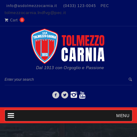
info@asdolmezzocarnia.it
(0433) 123-0045
PEC
tolmezzocarnia.lndfvg@pec.it
Cart
0
Dal 1913 con Orgoglio e Passione
MENU