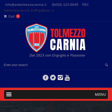
info@asdolmezzocarnia.it
(0433) 123-0045
PEC
tolmezzocarnia.lndfvg@pec.it
Cart
0
Dal 1913 con Orgoglio e Passione
MENU