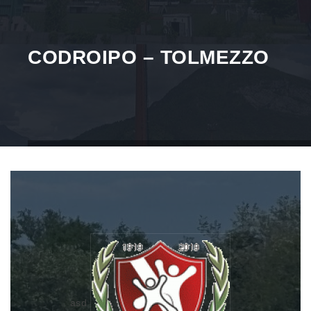
CODROIPO – TOLMEZZO
Home
Match
Codroipo – Tolmezzo
asd