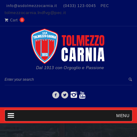
info@asdolmezzocarnia.it
(0433) 123-0045
PEC
tolmezzocarnia.lndfvg@pec.it
Cart
0
Dal 1913 con Orgoglio e Passione
MENU