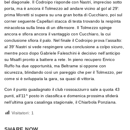
bel diagonale. Il Codroipo risponde con Nastri, impreciso sotto
porta, ma è ancora il Tolmezzo ad andare vicino al gol al 29′:
prima Moretti si supera su una gran botta di Cucchiaro, poi sul
corner seguente Capellari stacca di testa trovando la respinta
miracolosa sulla linea di un difensore. Il Tolmezzo spinge
ancora e sfiora ancora il vantaggio con Cucchiaro, la cui
conclusione sfiora il palo. Nel finale il Codroipo prova l’assalto:
al 39′ Nastri si vede respingere una conclusione a colpo sicuro,
mentre poco dopo Gabriele Faleschini è decisivo nell’anticipo
su Msatfi pronto a battere a rete. In pieno recupero Enrico
Ruffo ha due opportunità, ma Beltrame si oppone con
sicurezza, blindando così un pareggio che per il Tolmezzo, per
come si è sviluppata la gara, sa quasi di vittoria.
Con il punto guadagnato il club rossoazzurro sale a quota 43
punti, all’11^ posto in classifica e domenica prossima sfiderà
nell’ultima gara casalinga stagionale, il Chiarbola Ponziana.
Visitatori:
1
SHARE NOW