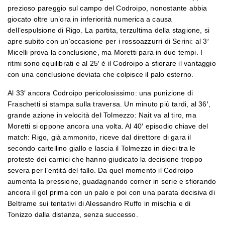
prezioso pareggio sul campo del Codroipo, nonostante abbia
giocato oltre un’ora in inferiorità numerica a causa
dell’espulsione di Rigo. La partita, terzultima della stagione, si
apre subito con un’occasione per i rossoazzurri di Serini: al 3′
Micelli prova la conclusione, ma Moretti para in due tempi. I
ritmi sono equilibrati e al 25′ è il Codroipo a sfiorare il vantaggio
con una conclusione deviata che colpisce il palo esterno.
Al 33′ ancora Codroipo pericolosissimo: una punizione di
Fraschetti si stampa sulla traversa. Un minuto più tardi, al 36′,
grande azione in velocità del Tolmezzo: Nait va al tiro, ma
Moretti si oppone ancora una volta. Al 40′ episodio chiave del
match: Rigo, già ammonito, riceve dal direttore di gara il
secondo cartellino giallo e lascia il Tolmezzo in dieci tra le
proteste dei carnici che hanno giudicato la decisione troppo
severa per l’entità del fallo. Da quel momento il Codroipo
aumenta la pressione, guadagnando corner in serie e sfiorando
ancora il gol prima con un palo e poi con una parata decisiva di
Beltrame sui tentativi di Alessandro Ruffo in mischia e di
Tonizzo dalla distanza, senza successo.