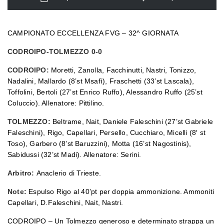
CAMPIONATO ECCELLENZA FVG – 32^ GIORNATA
CODROIPO-TOLMEZZO 0-0
CODROIPO:
Moretti, Zanolla, Facchinutti, Nastri, Tonizzo,
Nadalini, Mallardo (8’st Msafì), Fraschetti (33’st Lascala),
Toffolini, Bertoli (27’st Enrico Ruffo), Alessandro Ruffo (25’st
Coluccio). Allenatore: Pittilino.
TOLMEZZO:
Beltrame, Nait, Daniele Faleschini (27’st Gabriele
Faleschini), Rigo, Capellari, Persello, Cucchiaro, Micelli (8′ st
Toso), Garbero (8’st Baruzzini), Motta (16’st Nagostinis),
Sabidussi (32’st Madi). Allenatore: Serini.
Arbitro:
Anaclerio di Trieste.
Note:
Espulso Rigo al 40’pt per doppia ammonizione. Ammoniti
Capellari, D.Faleschini, Nait, Nastri.
CODROIPO – Un Tolmezzo generoso e determinato strappa un