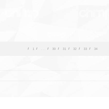
1
. . .
30
31
32
33
34