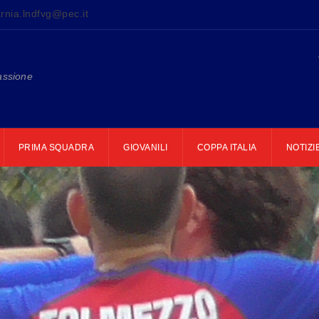
rnia.lndfvg@pec.it
assione
PRIMA SQUADRA
GIOVANILI
COPPA ITALIA
NOTIZI