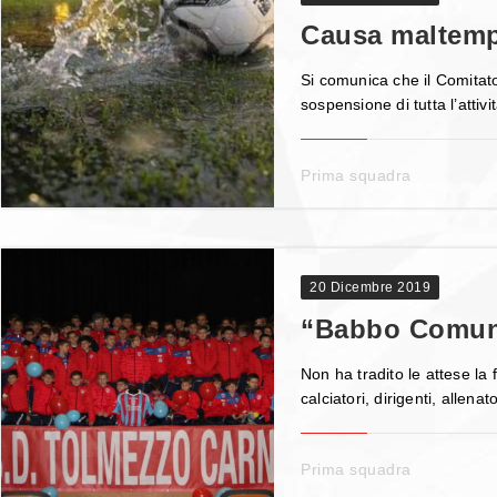
Causa maltempo
Si comunica che il Comitato
sospensione di tutta l’attiv
Prima squadra
20 Dicembre 2019
“Babbo Comune”
Non ha tradito le attese la
calciatori, dirigenti, allenat
Prima squadra