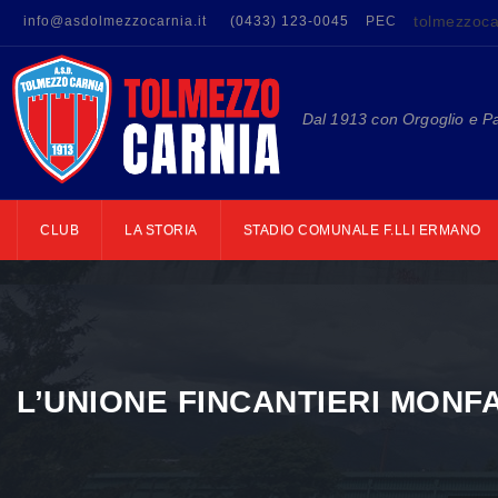
tolmezzoca
info@asdolmezzocarnia.it
(0433) 123-0045
PEC
Dal 1913 con Orgoglio e P
CLUB
LA STORIA
STADIO COMUNALE F.LLI ERMANO
L’UNIONE FINCANTIERI MONF