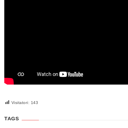
Visitatori:
143
TAGS