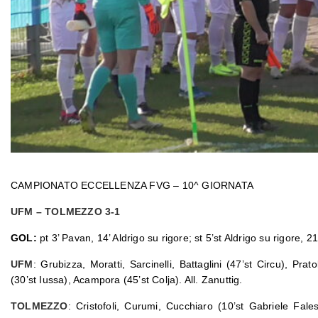
CAMPIONATO ECCELLENZA FVG – 10^ GIORNATA
UFM – TOLMEZZO 3-1
GOL:
pt 3’ Pavan, 14’ Aldrigo su rigore; st 5’st Aldrigo su rigore, 2
UFM
: Grubizza, Moratti, Sarcinelli, Battaglini (47’st Circu), Pra
(30’st Iussa), Acampora (45’st Colja). All. Zanuttig.
TOLMEZZO
: Cristofoli, Curumi, Cucchiaro (10’st Gabriele Fales