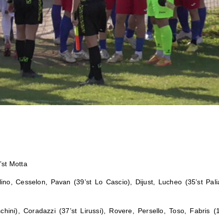
1’st Motta
tolino, Cesselon, Pavan (39’st Lo Cascio), Dijust, Lucheo (35’st Pali
chini), Coradazzi (37’st Lirussi), Rovere, Persello, Toso, Fabris (10