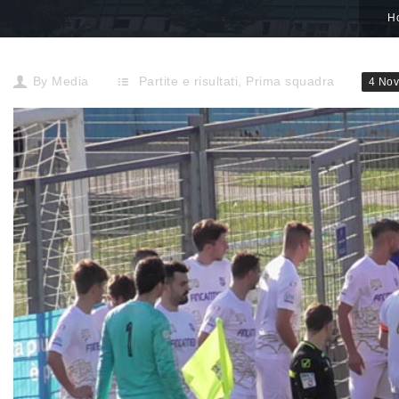
H
By
Media
Partite e risultati
,
Prima squadra
4 No