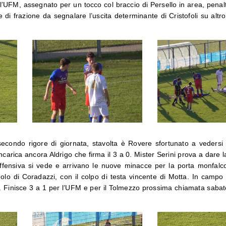
er l’UFM, assegnato per un tocco col braccio di Persello in area, penal
 di frazione da segnalare l’uscita determinante di Cristofoli su altr
econdo rigore di giornata, stavolta è Rovere sfortunato a vedersi 
 incarica ancora Aldrigo che firma il 3 a 0. Mister Serini prova a dare
 offensiva si vede e arrivano le nuove minacce per la porta monfal
olo di Coradazzi, con il colpo di testa vincente di Motta. In campo 
 Finisce 3 a 1 per l’UFM e per il Tolmezzo prossima chiamata sabato