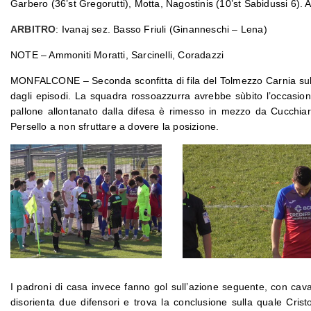
Garbero (36’st Gregorutti), Motta, Nagostinis (10’st Sabidussi 6). Al
ARBITRO
: Ivanaj sez. Basso Friuli (Ginanneschi – Lena)
NOTE – Ammoniti Moratti, Sarcinelli, Coradazzi
MONFALCONE – Seconda sconfitta di fila del Tolmezzo Carnia sul t
dagli episodi. La squadra rossoazzurra avrebbe sùbito l’occasione 
pallone allontanato dalla difesa è rimesso in mezzo da Cucchia
Persello a non sfruttare a dovere la posizione.
I padroni di casa invece fanno gol sull’azione seguente, con cava
disorienta due difensori e trova la conclusione sulla quale Crist