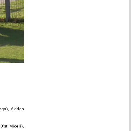
aga), Aldrigo
’st Micelli),