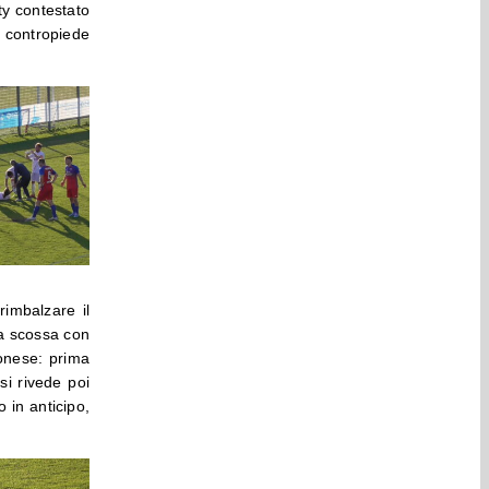
ty contestato
o contropiede
rimbalzare il
 la scossa con
conese: prima
si rivede poi
 in anticipo,