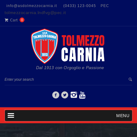
info@asdolmezzocarnia.it
(0433) 123-0045
PEC
tolmezzocarnia.lndfvg@pec.it
Cart
0
Dal 1913 con Orgoglio e Passione
MENU