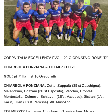
COPPA ITALIA ECCELLENZA FVG – 2^ GIORNATA GIRONE “D”
CHIARBOLA PONZIANA – TOLMEZZO 1-1
GOL:
pt 7’ Han; st 10’Gregorutti
CHIARBOLA PONZIANA:
Zetto, Zappalà (39’st Zacchigna),
Malandrino, Pozzani (30’st Esposito), Vecchio, Frontali,
Montestella, Delmoro, Schiavon (18’st Vasques), Sistiani (1’st
Karin), Han (18’st Perossa). All. Musolino
TOLMEZZO:
Beltrame, Cucchiaro, G.Faleschini, Micelli,