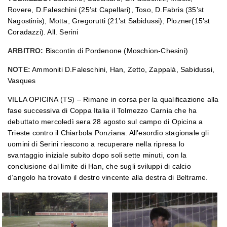
Rovere, D.Faleschini (25’st Capellari), Toso, D.Fabris (35’st
Nagostinis), Motta, Gregorutti (21’st Sabidussi); Plozner(15’st
Coradazzi). All. Serini
ARBITRO:
Biscontin di Pordenone (Moschion-Chesini)
NOTE:
Ammoniti D.Faleschini, Han, Zetto, Zappalà, Sabidussi,
Vasques
VILLA OPICINA (TS) – Rimane in corsa per la qualificazione alla
fase successiva di Coppa Italia il Tolmezzo Carnia che ha
debuttato mercoledì sera 28 agosto sul campo di Opicina a
Trieste contro il Chiarbola Ponziana. All’esordio stagionale gli
uomini di Serini riescono a recuperare nella ripresa lo
svantaggio iniziale subito dopo soli sette minuti, con la
conclusione dal limite di Han, che sugli sviluppi di calcio
d’angolo ha trovato il destro vincente alla destra di Beltrame.