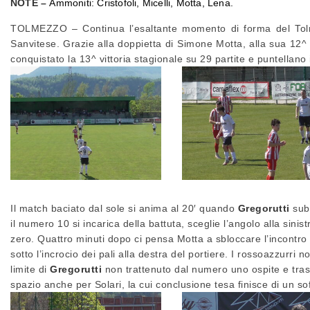
NOTE –
Ammoniti: Cristofoli, Micelli, Motta, Lena.
TOLMEZZO – Continua l’esaltante momento di forma del Tolme
Sanvitese. Grazie alla doppietta di Simone Motta, alla sua 12^
conquistato la 13^ vittoria stagionale su 29 partite e puntellano i
Il match baciato dal sole si anima al 20′ quando
Gregorutti
subi
il numero 10 si incarica della battuta, sceglie l’angolo alla sinis
zero. Quattro minuti dopo ci pensa Motta a sbloccare l’incontro c
sotto l’incrocio dei pali alla destra del portiere. I rossoazzurri n
limite di
Gregorutti
non trattenuto dal numero uno ospite e trasf
spazio anche per Solari, la cui conclusione tesa finisce di un soff