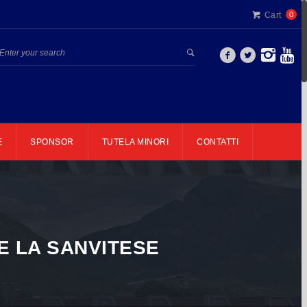
Cart
0
E
SPONSOR
TUTELA MINORI
CONTATTI
E LA SANVITESE