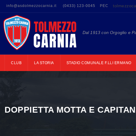
tolmezzoca
info@asdolmezzocarnia.it
(0433) 123-0045
PEC
Dal 1913 con Orgoglio e P
CLUB
LA STORIA
STADIO COMUNALE F.LLI ERMANO
DOPPIETTA MOTTA E CAPITAN