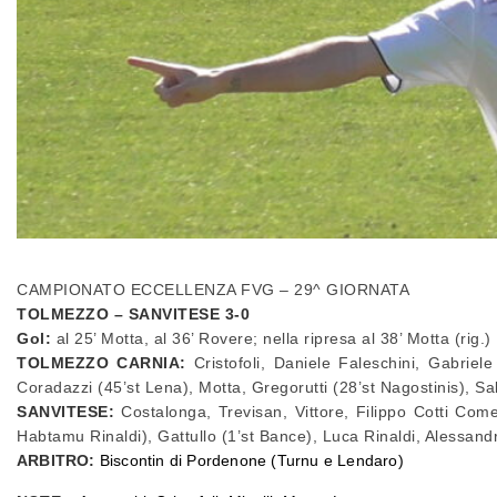
CAMPIONATO ECCELLENZA FVG – 29^ GIORNATA
TOLMEZZO – SANVITESE 3-0
Gol:
al 25’ Motta, al 36’ Rovere; nella ripresa al 38’ Motta (rig.)
TOLMEZZO CARNIA:
Cristofoli, Daniele Faleschini, Gabriele
Coradazzi (45’st Lena), Motta, Gregorutti (28’st Nagostinis), Sa
SANVITESE:
Costalonga, Trevisan, Vittore, Filippo Cotti Come
Habtamu Rinaldi), Gattullo (1’st Bance), Luca Rinaldi, Alessand
ARBITRO:
Biscontin di Pordenone (Turnu e Lendaro)