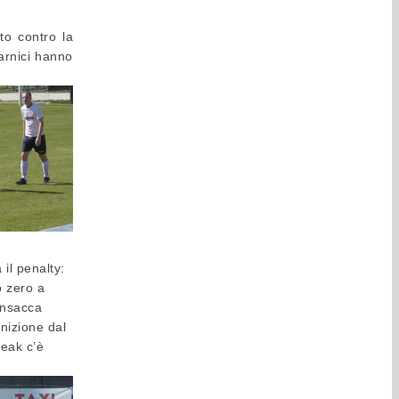
to contro la
arnici hanno
 il penalty:
o zero a
 insacca
unizione dal
reak c’è