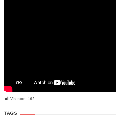
Visitatori:
162
TAGS