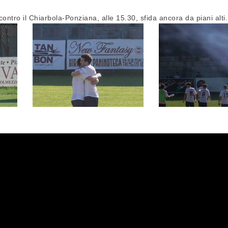
ontro il Chiarbola-Ponziana, alle 15.30, sfida ancora da piani alti.