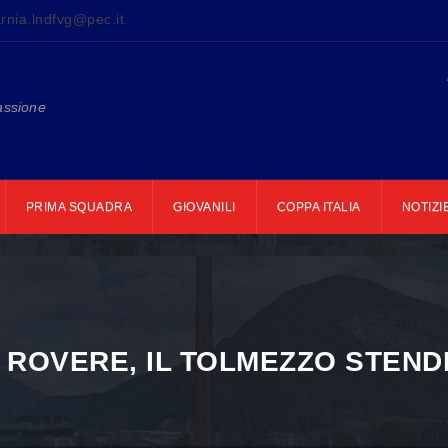
rnia.lndfvg@pec.it
assione
PRIMA SQUADRA
GIOVANILI
COPPA ITALIA
NOTIZI
 ROVERE, IL TOLMEZZO STEND