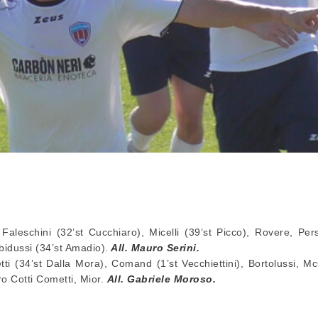
 Faleschini (32’st Cucchiaro), Micelli (39’st Picco), Rovere, Pers
bidussi (34’st Amadio).
All. Mauro Serini.
tti (34’st Dalla Mora), Comand (1’st Vecchiettini), Bortolussi, Mc
ro Cotti Cometti, Mior.
All. Gabriele Moroso.