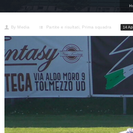
H
By
Media
Partite e risultati
,
Prima squadra
14 Ap