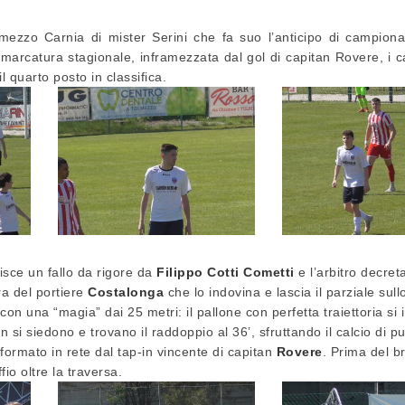
zzo Carnia di mister Serini che fa suo l’anticipo di campiona
 marcatura stagionale, inframezzata dal gol di capitan Rovere, i c
l quarto posto in classifica.
sce un fallo da rigore da
Filippo Cotti Cometti
e l’arbitro decreta
tra del portiere
Costalonga
che lo indovina e lascia il parziale sull
on una “magia” dai 25 metri: il pallone con perfetta traiettoria si
on si siedono e trovano il raddoppio al 36’, sfruttando il calcio di p
ormato in rete dal tap-in vincente di capitan
Rovere
. Prima del b
io oltre la traversa.