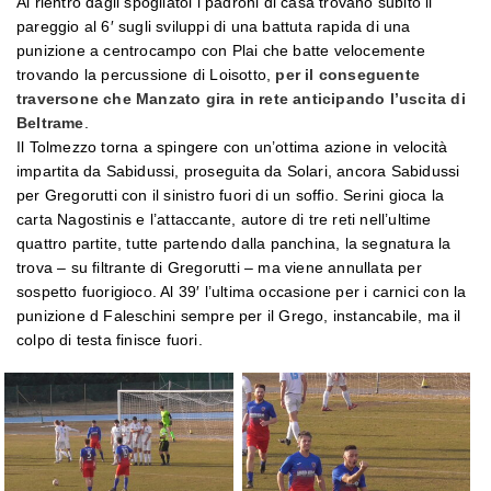
Al rientro dagli spogliatoi i padroni di casa trovano subito il
pareggio al 6′ sugli sviluppi di una battuta rapida di una
punizione a centrocampo con Plai che batte velocemente
trovando la percussione di Loisotto,
per il conseguente
traversone che Manzato gira in rete anticipando l’uscita di
Beltrame
.
Il Tolmezzo torna a spingere con un’ottima azione in velocità
impartita da Sabidussi, proseguita da Solari, ancora Sabidussi
per Gregorutti con il sinistro fuori di un soffio. Serini gioca la
carta Nagostinis e l’attaccante, autore di tre reti nell’ultime
quattro partite, tutte partendo dalla panchina, la segnatura la
trova – su filtrante di Gregorutti – ma viene annullata per
sospetto fuorigioco. Al 39′ l’ultima occasione per i carnici con la
punizione d Faleschini sempre per il Grego, instancabile, ma il
colpo di testa finisce fuori.