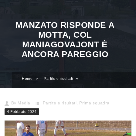
MANZATO RISPONDE A
MOTTA, COL
MANIAGOVAJONT È
ANCORA PAREGGIO
Home
Partite e risultati
Manzato risponde a Motta, col ManiagoVajont è ancora pareggio
By
Media
Partite e risultati
,
Prima squadra
4 Febbraio 2024