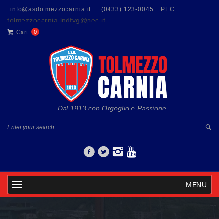
info@asdolmezzocarnia.it
(0433) 123-0045
PEC
tolmezzocarnia.lndfvg@pec.it
Cart
0
Dal 1913 con Orgoglio e Passione
MENU