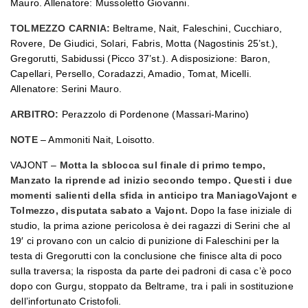
Mauro. Allenatore: Mussoletto Giovanni.
TOLMEZZO CARNIA:
Beltrame, Nait, Faleschini, Cucchiaro,
Rovere, De Giudici, Solari, Fabris, Motta (Nagostinis 25’st.),
Gregorutti, Sabidussi (Picco 37’st.). A disposizione: Baron,
Capellari, Persello, Coradazzi, Amadio, Tomat, Micelli.
Allenatore: Serini Mauro.
ARBITRO:
Perazzolo di Pordenone (Massari-Marino)
NOTE
– Ammoniti Nait, Loisotto.
VAJONT –
Motta la sblocca sul finale di primo tempo,
Manzato la riprende ad inizio secondo tempo. Questi i due
momenti salienti della sfida in anticipo tra ManiagoVajont e
Tolmezzo, disputata sabato a Vajont.
Dopo la fase iniziale di
studio, la prima azione pericolosa è dei ragazzi di Serini che al
19′ ci provano con un calcio di punizione di Faleschini per la
testa di Gregorutti con la conclusione che finisce alta di poco
sulla traversa; la risposta da parte dei padroni di casa c’è poco
dopo con Gurgu, stoppato da Beltrame, tra i pali in sostituzione
dell’infortunato Cristofoli.